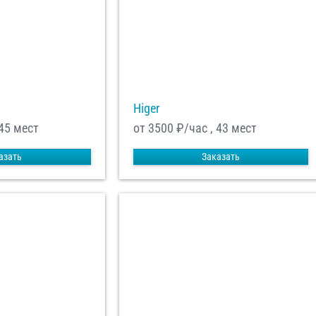
Higer
 45 мест
от 3500
₽/час , 43 мест
азать
Заказать