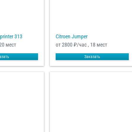
printer 313
Citroen Jumper
 20 мест
от 2800
₽/час , 18 мест
азать
Заказать
енциальности
ознакомлен(а), даю
отку моих Персональных данных
равить заказ