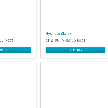
Hyundai Starex
 50 мест
от 2100
₽/час , 6 мест
азать
Заказать