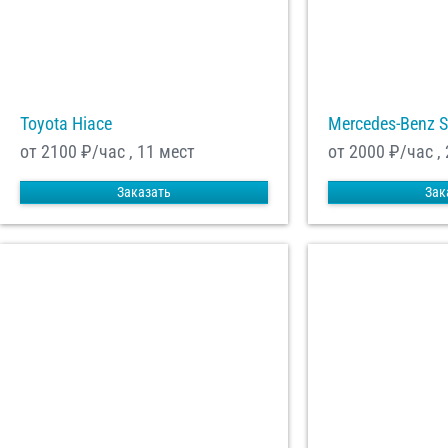
Toyota Hiace
Mercedes-Benz S
от 2100
₽/час , 11 мест
от 2000
₽/час ,
Заказать
Зак
С
Политикой конфид
согласие на обраб
Отп