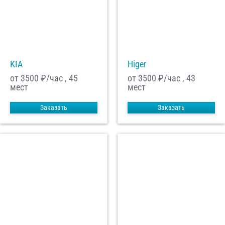
С
Политикой конфиденциальности
ознакомлен(а), даю согласие на
обработку моих Персональных данных
Отправить заказ
KIA
Higer
от 3500
₽/час , 45
от 3500
₽/час , 43
мест
мест
Заказать
Заказать