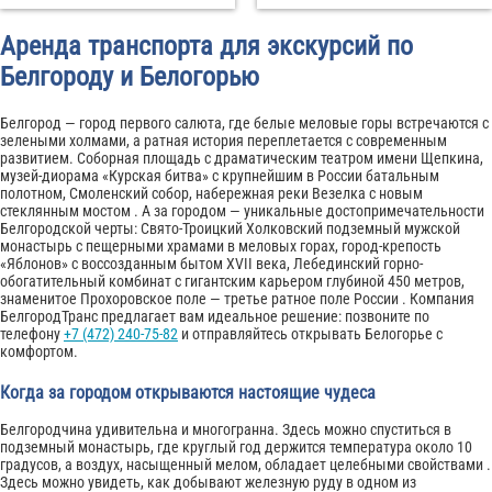
Аренда транспорта для экскурсий по
Белгороду и Белогорью
Белгород — город первого салюта, где белые меловые горы встречаются с
зелеными холмами, а ратная история переплетается с современным
развитием. Соборная площадь с драматическим театром имени Щепкина,
музей-диорама «Курская битва» с крупнейшим в России батальным
полотном, Смоленский собор, набережная реки Везелка с новым
стеклянным мостом . А за городом — уникальные достопримечательности
Белгородской черты: Свято-Троицкий Холковский подземный мужской
монастырь с пещерными храмами в меловых горах, город-крепость
«Яблонов» с воссозданным бытом XVII века, Лебединский горно-
обогатительный комбинат с гигантским карьером глубиной 450 метров,
знаменитое Прохоровское поле — третье ратное поле России . Компания
БелгородТранс предлагает вам идеальное решение: позвоните по
телефону
+7 (472) 240-75-82
и отправляйтесь открывать Белогорье с
комфортом.
Когда за городом открываются настоящие чудеса
Белгородчина удивительна и многогранна. Здесь можно спуститься в
подземный монастырь, где круглый год держится температура около 10
градусов, а воздух, насыщенный мелом, обладает целебными свойствами .
Здесь можно увидеть, как добывают железную руду в одном из