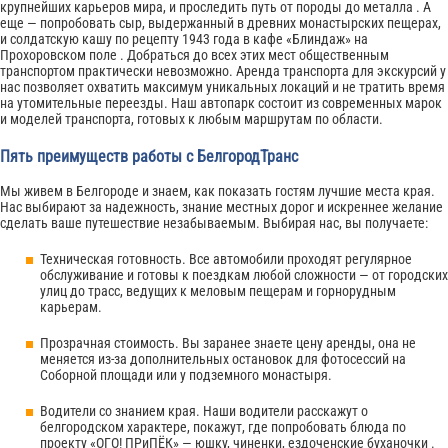
крупнейших карьеров мира, и проследить путь от породы до металла . А
еще — попробовать сыр, выдержанный в древних монастырских пещерах,
и солдатскую кашу по рецепту 1943 года в кафе «Блиндаж» на
Прохоровском поле . Добраться до всех этих мест общественным
транспортом практически невозможно. Аренда транспорта для экскурсий у
нас позволяет охватить максимум уникальных локаций и не тратить время
на утомительные переезды. Наш автопарк состоит из современных марок
и моделей транспорта, готовых к любым маршрутам по области.
Пять преимуществ работы с БелгородТранс
Мы живем в Белгороде и знаем, как показать гостям лучшие места края.
Нас выбирают за надежность, знание местных дорог и искреннее желание
сделать ваше путешествие незабываемым. Выбирая нас, вы получаете:
Техническая готовность. Все автомобили проходят регулярное
обслуживание и готовы к поездкам любой сложности — от городских
улиц до трасс, ведущих к меловым пещерам и горнорудным
карьерам.
Прозрачная стоимость. Вы заранее знаете цену аренды, она не
меняется из-за дополнительных остановок для фотосессий на
Соборной площади или у подземного монастыря.
Водители со знанием края. Наши водители расскажут о
белгородском характере, покажут, где попробовать блюда по
проекту «ОГО! ПРиПЁК» — юшку, чиненки, ездоченские буханочки .