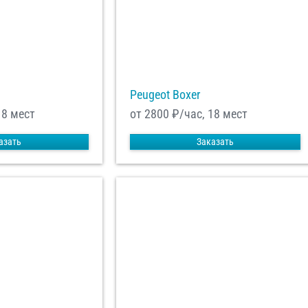
равить заказ
Peugeot Boxer
18 мест
от 2800
₽/час, 18 мест
азать
Заказать