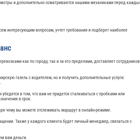
хосмотры и дополнительно осматриваются нашими механиками перед кажд
сем интересующим вопросам, учтет требования и подберет наиболее
анс
евозками как по городу, так и за его пределами, доставляет сотрудников
ирскую газель с водителем, но и получить дополнительные услуги:
й.
убедятся в том, что вам не придется сталкиваться с пробками или
значения в срок.
аря чему вы можете отслеживать маршрут в онлайн-режиме.
ащении. Также у каждого клиента будет личный менеджер, связаться с
ем вам деньги.