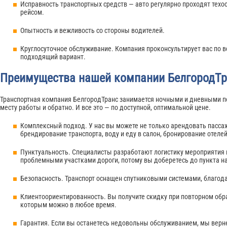
Исправность транспортных средств — авто регулярно проходят те
рейсом.
Опытность и вежливость со стороны водителей.
Круглосуточное обслуживание. Компания проконсультирует вас по в
подходящий вариант.
Преимущества нашей компании БелгородТр
Транспортная компания БелгородТранс занимается ночными и дневными пер
месту работы и обратно. И все это — по доступной, оптимальной цене.
Комплексный подход. У нас вы можете не только арендовать пассаж
брендирование транспорта, воду и еду в салон, бронирование отеле
Пунктуальность. Специалисты разработают логистику мероприятия и 
проблемными участками дороги, потому вы доберетесь до пункта на
Безопасность. Транспорт оснащен спутниковыми системами, благод
Клиентоориентированность. Вы получите скидку при повторном обр
которым можно в любое время.
Гарантия. Если вы останетесь недовольны обслуживанием, мы верн