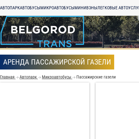
АВТОПАРК
АВТОБУСЫ
МИКРОАВТОБУСЫ
МИНИВЭНЫ
ЛЕГКОВЫЕ АВТО
УСЛУ
АРЕНДА ПАССАЖИРСКОЙ ГАЗЕЛИ
Главная
Автопарк
Микроавтобусы
Пассажирские газели
С
Политикой конфид
согласие на обраб